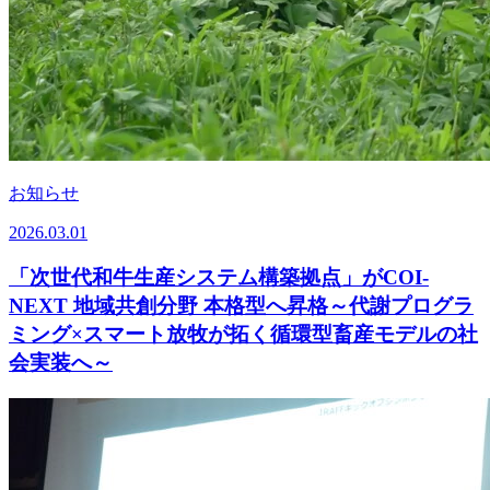
お知らせ
2026.03.01
「次世代和牛生産システム構築拠点」がCOI-
NEXT 地域共創分野 本格型へ昇格～代謝プログラ
ミング×スマート放牧が拓く循環型畜産モデルの社
会実装へ～