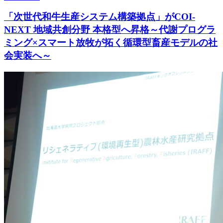
「次世代和牛生産システム構築拠点」がCOI-
NEXT 地域共創分野 本格型へ昇格～代謝プログラ
ミング×スマート放牧が拓く循環型畜産モデルの社
会実装へ～